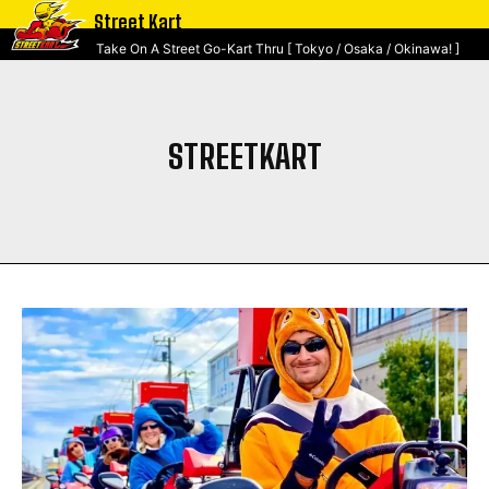
Street Kart
Take On A Street Go-Kart Thru [ Tokyo / Osaka / Okinawa! ]
STREETKART