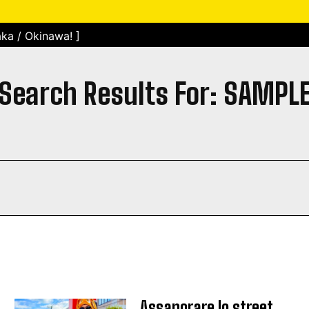
ka / Okinawa! ]
Search Results For:
SAMPL
Assaporare lo street