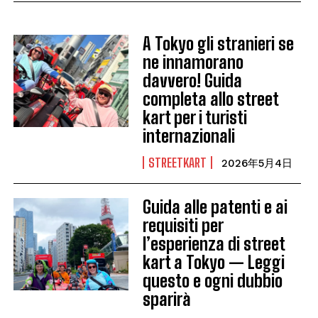
A Tokyo gli stranieri se
ne innamorano
davvero! Guida
completa allo street
kart per i turisti
internazionali
STREETKART
2026年5月4日
Guida alle patenti e ai
requisiti per
l’esperienza di street
kart a Tokyo — Leggi
questo e ogni dubbio
sparirà