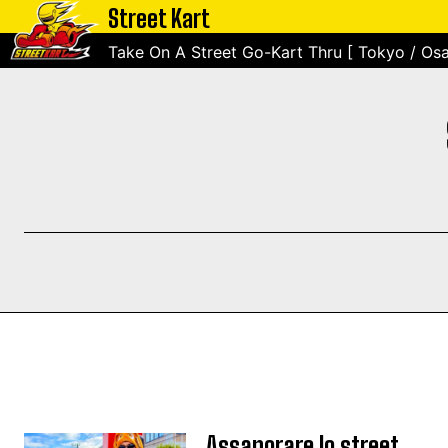
Street Kart
Take On A Street Go-Kart Thru [ Tokyo / Osa
Assaporare lo street