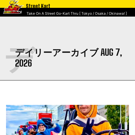
Street Kart
Take On A Street Go-Kart Thru [ Tokyo / Osaka / Okinawa! ]
デ
デイリーアーカイブ AUG 7,
2026