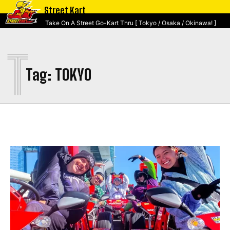
Street Kart
Take On A Street Go-Kart Thru [ Tokyo / Osaka / Okinawa! ]
T
Tag:
TOKYO