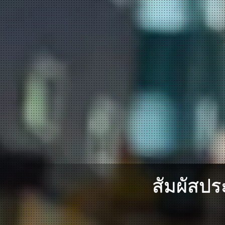
สัมผัสปร