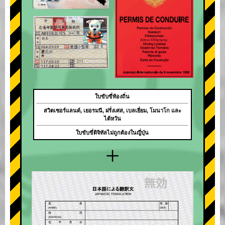
ใบขับขี่ท้องถิ่น
สวิตเซอร์แลนด์, เยอรมนี, ฝรั่งเศส, เบลเยี่ยม, โมนาโก และ
ไต้หวัน
ใบขับขี่ดิจิทัลไม่ถูกต้องในญี่ปุ่น
+