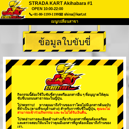
STRADA KART Akihabara #1
OPEN 10:00-22:00
📞+81-80-1199-1199
📧
shina@kart.st
เมนู/เปลี่ยนสาขา
หน้าแรก
ข้อมูลใบขับขี่
เกี่ยวกับ
สเปค
ราคา
การเข้าถึง
เสียงจากผู้ใช้
คำถามที่พบบ่อย
บริษัท
การจอง
เปลี่ยนสาขา
Tokyo Shinagawa
Tokyo Akihabara#1
Tokyo Akihabara#2
Tokyo Shibuya
กิจกรรมนี้ต้องใช้ใบขับขี่สากลหรือเอกสารอื่น ๆ ที่อนุญาตให้คุณ
Tokyo Shibuya Annex
Tokyo Bay
ขับขี่บนถนนสาธารณะในญี่ปุ่น.
โปรดทราบ! หากคุณมาถึงร้านของเราโดยไม่มีเอกสารต้นฉบับ
Tokyo Asakusa
Osaka
ที่จำเป็น (ตามที่ระบุด้านล่าง) สำหรับการขับขี่ในญี่ปุ่น,
คุณจะไม่
สามารถเข้าร่วมกิจกรรม
และ
จะไม่ได้รับเงินคืน
.
Okinawa
โปรดอ่านรายละเอียดด้านล่างเกี่ยวกับเอกสารที่คุณต้องเตรียม
และตรวจสอบให้แน่ใจว่าคุณมีเอกสารที่ถูกต้องเมื่อมาถึงร้านของ
เรา.