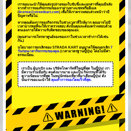
เราขอแนะนำให้คุณส่งรูปถ่ายของใบขับขี่และเอกสารที่คุณมีหลัง
จากทำการจองกิจกรรมของเราผ่านทางแชทหรืออีเมล
(
license@streetkart.com
) เพื่อให้เราตรวจสอบล่วงหน้าว่ามี
ปัญหาหรือไม่.
หากคุณต้องการจองกิจกรรมในช่วงเวลาที่ใกล้มาก คุณอาจไม่มี
เวลามากพอที่จะให้เราตรวจสอบ ดังนั้นคุณจะต้องตรวจสอบด้วย
ตนเองภายใต้ความรับผิดชอบของคุณเอง.
(คุณสามารถโทรหาศูนย์จองของเราในช่วงเวลาทำการได้เช่น
กัน.)
นโยบายการยกเลิกของ STRADA KART อนุญาตให้คุณยกเลิก
7
วันก่อนเวลากิจกรรมของคุณ
(เวลามาตรฐานญี่ปุ่น) โดยไม่มีค่า
ธรรมเนียม.
เราเป็น
ผู้บุกเบิก
และ
บริษัทโกคาร์ทที่ใหญ่ที่สุด
ในญี่ปุ่น! เรา
มีความร่วมมือกับ
คนดังมากมาย
และเป็น
กิจกรรมที่ได้รับ
ความนิยมมากที่สุด
ในหมู่นักท่องเที่ยวที่มาเยือนญี่ปุ่น! ดัง
นั้นเราขอแนะนำให้
คุณทำการจองโดยเร็วที่สุด
.