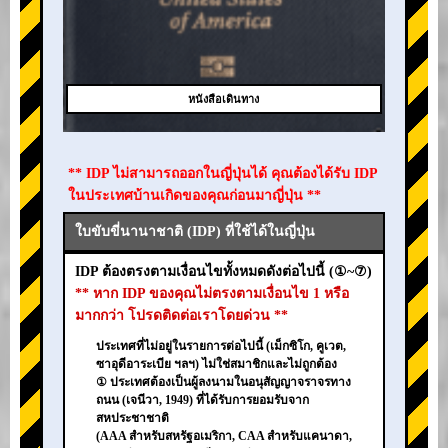
หนังสือเดินทาง
** IDP ไม่สามารถออกในญี่ปุ่นได้ คุณต้องได้รับ IDP
ในประเทศบ้านเกิดของคุณก่อนมาญี่ปุ่น **
ใบขับขี่นานาชาติ (IDP) ที่ใช้ได้ในญี่ปุ่น
IDP ต้องตรงตามเงื่อนไขทั้งหมดดังต่อไปนี้ (①~⑦)
** หาก IDP ของคุณไม่ตรงตามเงื่อนไข 1 หรือ
มากกว่า โปรดติดต่อเราโดยด่วน **
ประเทศที่ไม่อยู่ในรายการต่อไปนี้ (เม็กซิโก, คูเวต,
ซาอุดีอาระเบีย ฯลฯ) ไม่ใช่สมาชิกและไม่ถูกต้อง
① ประเทศต้องเป็นผู้ลงนามในอนุสัญญาจราจรทาง
ถนน (เจนีวา, 1949) ที่ได้รับการยอมรับจาก
สหประชาชาติ
(AAA สำหรับสหรัฐอเมริกา, CAA สำหรับแคนาดา,