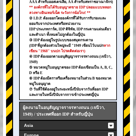
AAA สำหรับออสเตรเลีย, AA สำหรับสหราชอาณาจักร)
** องค์กรที่ไม่ได้รับอนุญาตขาย IDP ปลอมแบบหลอก
ลวงทางอินเทอร์เน็ต ระวังการฉ้อโกง! **
② I.D.P. ต้องออกโดยองค์กรที่ได้รับการรับรองและ
ยอมรับจากประเทศหรือหน่วยงาน
IDP ประเภทการ์ด, IDP ดิจิทัล, IDP กระดาษแผ่นเดียว
และสำเนา ทั้งหมดไม่ถูกต้องในญี่ปุ่น
③ IDP ต้องอยู่ในรูปแบบของสมุดกระดาษ
(IDP ที่ถูกต้องส่วนใหญ่จะมี "1949 เขียนไว้บนปก
หาก
เขียน "1968" บนปก โปรดติดต่อเรา)
④ IDP ต้องออกตามอนุสัญญาจราจรทางถนน (เจนีวา,
1949)
⑤ หมวดหมู่ใบอนุญาตของ IDP ต้องเขียนเป็น A, B, C,
D หรือ E
⑥ IDP ต้องมีตราหรือเครื่องหมายในส่วน B ของหมวด
หมู่ใบอนุญาต
⑦ วันที่ใช้ต้องอยู่ในระยะหนึ่งปีนับจากวันที่ออก IDP
และภายในหนึ่งปีนับจากการเข้าประเทศญี่ปุ่น
ผู้ลงนามในอนุสัญญาจราจรทางถนน (เจนีวา,
1949) / ประเทศที่ออก IDP สำหรับญี่ปุ่น
Asia
Europe