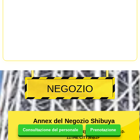
NEGOZIO
Annex del Negozio Shibuya
Consultazione del personale
Prenotazione
[150-0044]東京都渋谷区円山町10-
11THE CITY渋谷2F