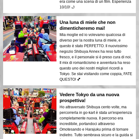
era come una scena di un film. Esperienza
10/10! 🌙
Una luna di miele che non
dimenticheremo mai!
Mia moglie ed io volevamo qualcosa di
diverso per la nostra luna di miele, e
questo è stato PERFETTO. Il nuovissimo
negozio Shibuya Annex ha reso tutto
fresco, e il personale si è preso cura di noi.
Il mix di romanticismo e avventura ha reso
questo uno dei nostri migliori ricordi a
Tokyo. Se stai visitando come coppia, FATE
QUESTO! 💕
Vedere Tokyo da una nuova
prospettiva!
Ho attraversato Shibuya cento volte, ma
percorrerla in go-kart è stata un'esperienza
completamente nuova. Il percorso era
incredibile, portandoci attraverso
Omotesando e Harajuku prima di tornare
indietro. Tutto sembrava sicuro e la guida si