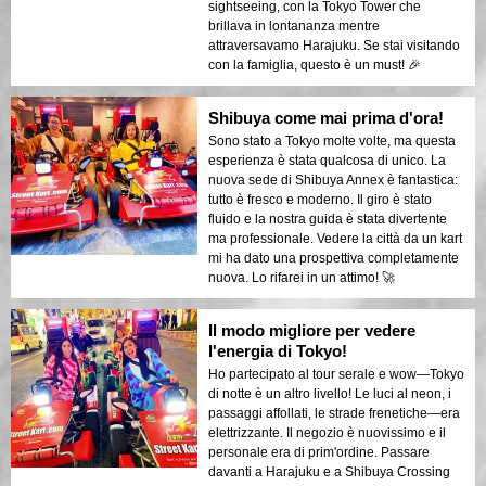
sightseeing, con la Tokyo Tower che
brillava in lontananza mentre
attraversavamo Harajuku. Se stai visitando
con la famiglia, questo è un must! 🎉
Shibuya come mai prima d'ora!
Sono stato a Tokyo molte volte, ma questa
esperienza è stata qualcosa di unico. La
nuova sede di Shibuya Annex è fantastica:
tutto è fresco e moderno. Il giro è stato
fluido e la nostra guida è stata divertente
ma professionale. Vedere la città da un kart
mi ha dato una prospettiva completamente
nuova. Lo rifarei in un attimo! 🚀
Il modo migliore per vedere
l'energia di Tokyo!
Ho partecipato al tour serale e wow—Tokyo
di notte è un altro livello! Le luci al neon, i
passaggi affollati, le strade frenetiche—era
elettrizzante. Il negozio è nuovissimo e il
personale era di prim'ordine. Passare
davanti a Harajuku e a Shibuya Crossing