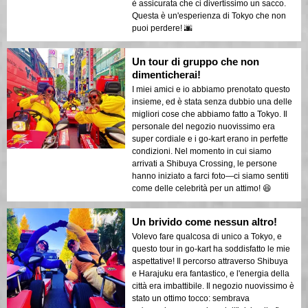
è assicurata che ci divertissimo un sacco.
Questa è un'esperienza di Tokyo che non
puoi perdere! 🌆
Un tour di gruppo che non
dimenticherai!
I miei amici e io abbiamo prenotato questo
insieme, ed è stata senza dubbio una delle
migliori cose che abbiamo fatto a Tokyo. Il
personale del negozio nuovissimo era
super cordiale e i go-kart erano in perfette
condizioni. Nel momento in cui siamo
arrivati a Shibuya Crossing, le persone
hanno iniziato a farci foto—ci siamo sentiti
come delle celebrità per un attimo! 😆
Un brivido come nessun altro!
Volevo fare qualcosa di unico a Tokyo, e
questo tour in go-kart ha soddisfatto le mie
aspettative! Il percorso attraverso Shibuya
e Harajuku era fantastico, e l'energia della
città era imbattibile. Il negozio nuovissimo è
stato un ottimo tocco: sembrava