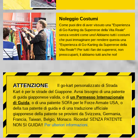
Noleggio Costumi
Come puoi dire di aver vissuto una "Esperienza
di Go-Karting da Supereroe della Vita Reale"
senza vestirti come uno! Abbiamo tutti i costumi
che puoi immaginare per rendere questa una
"Esperienza di Go-Karting da Supereroe della
Vita Reale"! Per tutti i fan dei supereroi, non
preoccuparti, li abbiamo tutti anche noi!
ATTENZIONE
Il go-kart personalizzato di Strada
Kart è per le strade del Giappone. Avrai bisogno di una patente
di guida giapponese valida, o di
un Permesso Internazionale
di Guida
, o di una patente SOFA per le Forze Armate USA, o
della tua patente di guida e di una traduzione ufficiale
giapponese della patente se provieni da Svizzera, Germania,
Francia, Taiwan, Belgio, Monaco. Ricorda! SENZA PATENTE
NON SI GUIDA!!
Per ulteriori informazioni
.