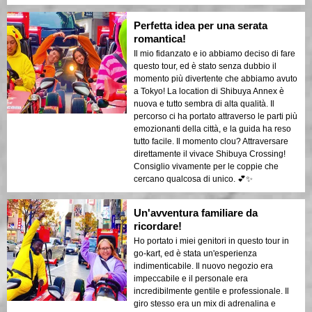
Perfetta idea per una serata
romantica!
Il mio fidanzato e io abbiamo deciso di fare
questo tour, ed è stato senza dubbio il
momento più divertente che abbiamo avuto
a Tokyo! La location di Shibuya Annex è
nuova e tutto sembra di alta qualità. Il
percorso ci ha portato attraverso le parti più
emozionanti della città, e la guida ha reso
tutto facile. Il momento clou? Attraversare
direttamente il vivace Shibuya Crossing!
Consiglio vivamente per le coppie che
cercano qualcosa di unico. 💕✨
Un'avventura familiare da
ricordare!
Ho portato i miei genitori in questo tour in
go-kart, ed è stata un'esperienza
indimenticabile. Il nuovo negozio era
impeccabile e il personale era
incredibilmente gentile e professionale. Il
giro stesso era un mix di adrenalina e