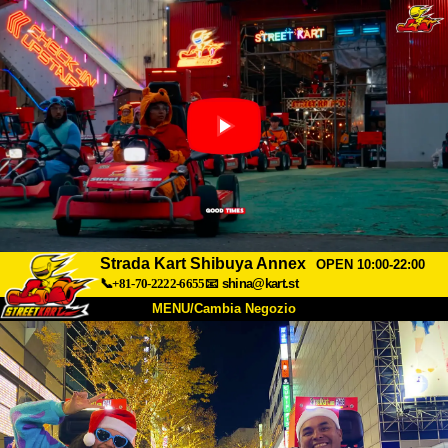
Strada Kart Shibuya Annex
OPEN 10:00-22:00
📞+81-70-2222-6655
📧
shina@kart.st
MENU/Cambia Negozio
INIZIO
Chi Siamo
Specifiche
Prezzo
Accesso
Recensioni
FAQ