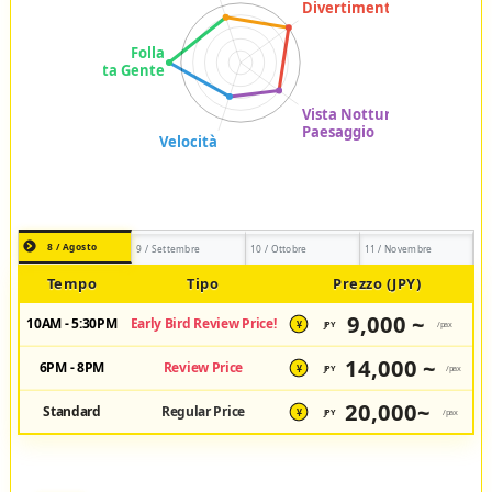
8 / Agosto
9 / Settembre
10 / Ottobre
11 / Novembre
Tempo
Tipo
Prezzo (JPY)
9,000 ~
10AM - 5:30PM
Early Bird Review Price!
JPY
/pax
¥
14,000 ~
6PM - 8PM
Review Price
JPY
/pax
¥
20,000~
Standard
Regular Price
JPY
/pax
¥