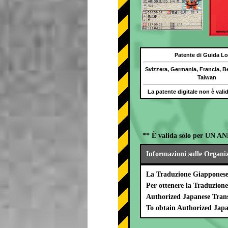
Patente di Guida Lo
Svizzera, Germania, Francia, B
Taiwan
La patente digitale non è val
** È valida solo per UN AN
Informazioni sulle Organi
La Traduzione Giapponese 
Per ottenere la Traduzion
Authorized Japanese Trans
To obtain Authorized Japa