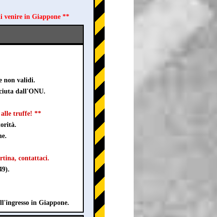
di venire in Giappone **
e non validi.
sciuta dall'ONU.
lle truffe! **
orità.
ne.
rtina, contattaci.
49).
ll'ingresso in Giappone.