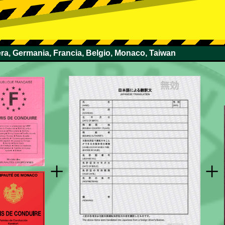
zera, Germania, Francia, Belgio, Monaco, Taiwan
+
+