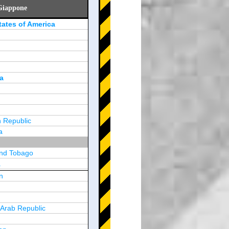
 Giappone
tates of America
a
 Republic
a
and Tobago
a
n
y
 Arab Republic
n