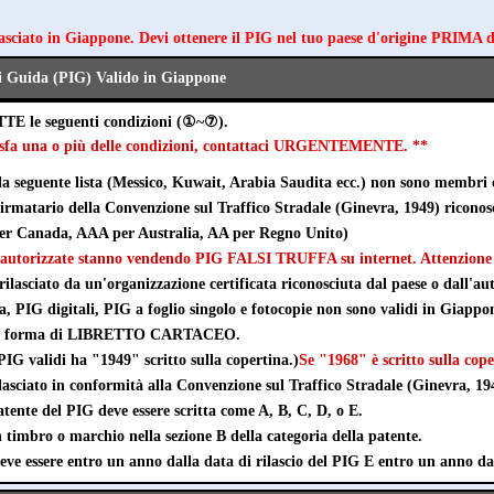
lasciato in Giappone. Devi ottenere il PIG nel tuo paese d'origine PRIMA 
i Guida (PIG) Valido in Giappone
TTE le seguenti condizioni (①~⑦).
disfa una o più delle condizioni, contattaci URGENTEMENTE. **
lla seguente lista (Messico, Kuwait, Arabia Saudita ecc.) non sono membri 
 firmatario della Convenzione sul Traffico Stradale (Ginevra, 1949) ricono
r Canada, AAA per Australia, AA per Regno Unito)
autorizzate stanno vendendo PIG FALSI TRUFFA su internet. Attenzione a
rilasciato da un'organizzazione certificata riconosciuta dal paese o dall'aut
ta, PIG digitali, PIG a foglio singolo e fotocopie non sono validi in Giappo
e in forma di LIBRETTO CARTACEO.
IG validi ha "1949" scritto sulla copertina.)
Se "1968" è scritto sulla cope
lasciato in conformità alla Convenzione sul Traffico Stradale (Ginevra, 19
tente del PIG deve essere scritta come A, B, C, D, o E.
timbro o marchio nella sezione B della categoria della patente.
eve essere entro un anno dalla data di rilascio del PIG E entro un anno da