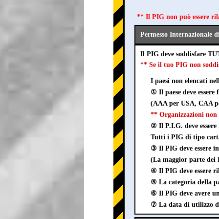
** Il PIG non può essere ri
Permesso Internazionale d
Il PIG deve soddisfare TU
** Se il tuo PIG non sod
I paesi non elencati ne
① Il paese deve essere
(AAA per USA, CAA pe
** Organizzazioni non 
② Il P.I.G. deve essere 
Tutti i PIG di tipo car
③ Il PIG deve esser
(La maggior parte dei P
④ Il PIG deve essere ri
⑤ La categoria della pa
⑥ Il PIG deve avere un 
⑦ La data di utilizzo d