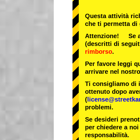
Questa attività ri
che ti permetta di
Attenzione! Se arr
(descritti di segui
rimborso
.
Per favore leggi q
arrivare nel nostr
Ti consigliamo di 
ottenuto dopo aver
(
license@streetka
problemi.
Se desideri prenot
per chiedere a noi 
responsabilità.