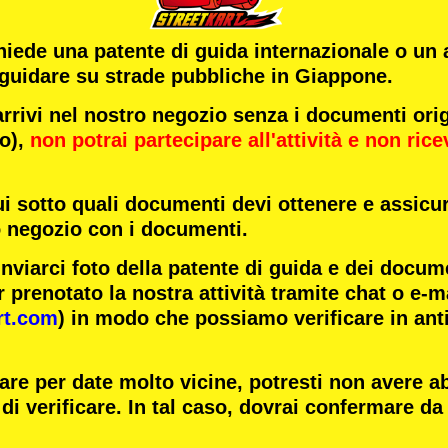
chiede una patente di guida internazionale o un
 guidare su strade pubbliche in Giappone.
ivi nel nostro negozio senza i documenti origi
to),
non potrai partecipare all'attività
e
non rice
ui sotto quali documenti devi ottenere e assicur
o negozio con i documenti.
inviarci foto della patente di guida e dei docum
 prenotato la nostra attività tramite chat o e-m
rt.com
) in modo che possiamo verificare in ant
are per date molto vicine, potresti non avere 
di verificare. In tal caso, dovrai confermare da