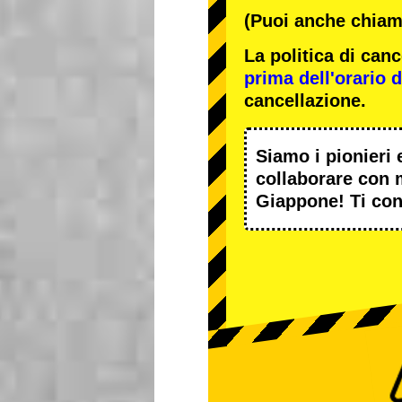
(Puoi anche chiama
La politica di ca
prima dell'orario de
cancellazione.
Siamo i
pionieri
e
collaborare con
Giappone! Ti con