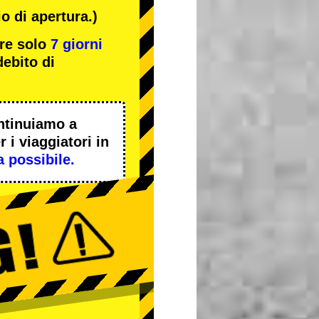
o di apertura.)
are solo
7 giorni
ebito di
ntinuiamo a
 i viaggiatori in
a possibile.