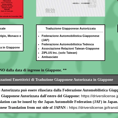
cale
Traduzione Giapponese Autorizzata
elgio, Monaco e
Federazione Automobilistica Giapponese
(JAF)
Federazione Automobilistica Tedesca
ida in Giappone
Associazione Relazioni Taiwan-Giappone
ZIPLUS Inc. (solo Taiwan)
Ambasciate
NO dalla data di ingresso in Giappone. **
zzazioni Emettitrici di Traduzione Giapponese Autorizzata in Giappone
Autorizzata può essere rilasciata dalla Federazione Automobilistica Gia
https://driverslicense.j
e Giapponese Autorizzata dall'estero del Giappone:
lation can be issued by the Japan Automobile Federation (JAF) in Japan
https://driverslicense.jp/transl
nese Translation from out side of JAPAN :