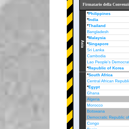
Firmatario della Convenzio
*
Philippines
*
India
*
Thailand
Bangladesh
*
Malaysia
Asia
*
Singapore
Sri Lanka
Cambodia
Lao People's Democrat
*
Republic of Korea
Brunei Darussalam
*
South Africa
Central African Republi
*
Egypt
Ghana
Algeria
Morocco
Botswana
Democratic Republic o
Congo