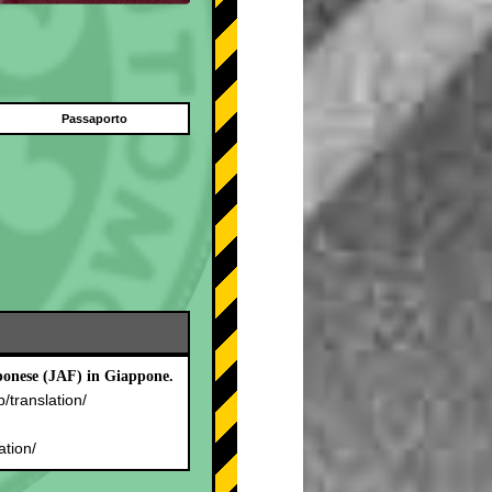
Passaporto
pponese (JAF) in Giappone.
p/translation/
.
ation/