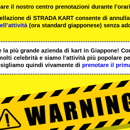
re il nostro centro prenotazioni durante l'orari
ncellazione di STRADA KART consente di annull
ll'attività
(ora standard giapponese) senza add
 la
più grande azienda di kart
in Giappone! Co
molti celebrità
e siamo l'
attività più popolare
per
sigliamo quindi vivamente di
prenotare il prim