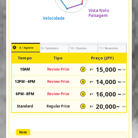
8 / Agosto
9 / Setembro
10 / Outubro
11 / Novembro
Tempo
Tipo
Preço (JPY)
15,000 ~
10AM
Review Price
JPY
/pax
¥
14,000 ~
12PM - 4PM
Review Price
JPY
/pax
¥
16,000 ~
6PM - 8PM
Review Price
JPY
/pax
¥
20,000~
Standard
Regular Price
JPY
/pax
¥