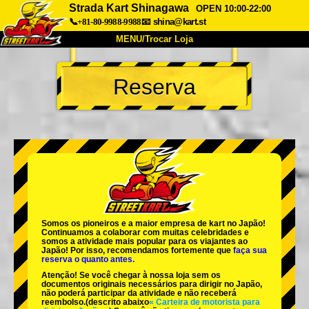
Strada Kart Shinagawa
OPEN 10:00-22:00
📞+81-80-9988-9988
📧
shina@kart.st
MENU/Trocar Loja
INÍCIO
Reserva
Sobre
Especificações
Preços
Acesso
Opiniões
FAQ
Empresa
Reserva
Trocar Loja
Tokyo Shinagawa
Tokyo Akihabara#1
Tokyo Akihabara#2
Tokyo Shibuya
Somos os
pioneiros
e a
maior empresa de kart
no Japão!
Tokyo Shibuya Annex
Tokyo Bay
Continuamos a colaborar com
muitas celebridades
e
somos a
atividade mais popular
para os viajantes ao
Japão! Por isso, recomendamos fortemente que
faça sua
Tokyo Asakusa
Osaka
reserva o quanto antes.
Atenção! Se você chegar à nossa loja sem os
Okinawa
documentos originais necessários para dirigir no Japão,
não poderá participar da atividade e não receberá
reembolso.
(descrito abaixo
« Carteira de motorista para