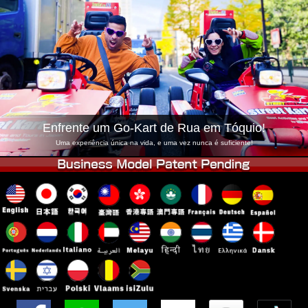
Empresa
Reserva
Trocar Loja
Tokyo Shinagawa
Tokyo Akihabara#1
Tokyo Akihabara#2
Tokyo Shibuya
Tokyo Shibuya Annex
Tokyo Bay
Tokyo Asakusa
Osaka
Enfrente um Go-Kart de Rua em Tóquio!
Okinawa
Uma experiência única na vida, e uma vez nunca é suficiente!