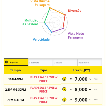
Agosto
Setembro
Outubro
Novembro
Tempo
Tipo
Preço (JPY)
FLASH SALE REVIEW
7,000 ~
10AM-1PM
JPY
/pax
¥
PRICE!
FLASH SALE REVIEW
8,000 ~
2:30PM-5:30PM
JPY
/pax
¥
PRICE!
FLASH SALE REVIEW
9,000 ~
7PM-8:30PM
JPY
/pax
¥
PRICE!