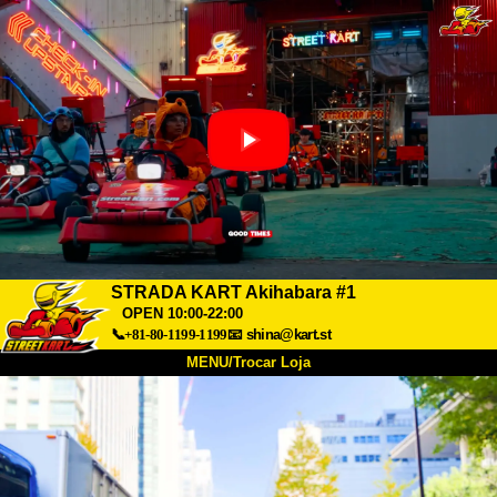
STRADA KART Akihabara #1
OPEN 10:00-22:00
📞+81-80-1199-1199
📧
shina@kart.st
MENU/Trocar Loja
INÍCIO
Sobre
Especificações
Preços
Acesso
Opiniões
FAQ