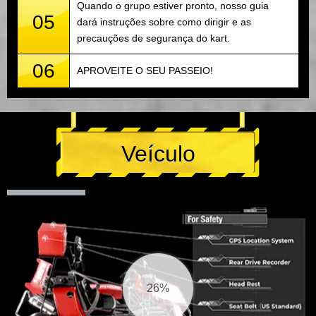
Quando o grupo estiver pronto, nosso guia
05
dará instruções sobre como dirigir e as
precauções de segurança do kart.
06
APROVEITE O SEU PASSEIO!
Veículo
27%