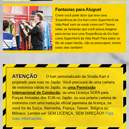
Fantasias para Aluguel
Como você pode dizer que teve uma
'Experiência de Go-Kart como SuperHerói da
Vida Real' sem se vestir como um? Temos
todas as fantasias que você possa imaginar
para tornar isso uma 'Experiência de Go-Kart
como SuperHerói da Vida Real'! Para todos os
fãs de super-heróis, não se preocupem, temos
todos eles também!
ATENÇÃO
O kart personalizado da Strada Kart é
projetado para ruas no Japão. Você precisará de uma carteira
de motorista válida no Japão, ou
uma Permissão
Internacional de Condução
, ou uma Licença SOFA para
Forças Armadas dos EUA no Japão, ou sua própria carteira de
motorista com uma tradução oficial japonesa da licença, se
você for da Suíça, Alemanha, França, Taiwan, Bélgica ou
Mônaco. Lembre-se! SEM LICENÇA, SEM DIREÇÃO!!
Para
mais informações
.