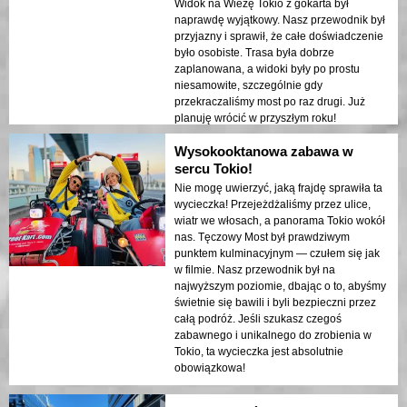
Widok na Wieżę Tokio z gokarta był
naprawdę wyjątkowy. Nasz przewodnik był
przyjazny i sprawił, że całe doświadczenie
było osobiste. Trasa była dobrze
zaplanowana, a widoki były po prostu
niesamowite, szczególnie gdy
przekraczaliśmy most po raz drugi. Już
planuję wrócić w przyszłym roku!
Wysokooktanowa zabawa w
sercu Tokio!
Nie mogę uwierzyć, jaką frajdę sprawiła ta
wycieczka! Przejeżdżaliśmy przez ulice,
wiatr we włosach, a panorama Tokio wokół
nas. Tęczowy Most był prawdziwym
punktem kulminacyjnym — czułem się jak
w filmie. Nasz przewodnik był na
najwyższym poziomie, dbając o to, abyśmy
świetnie się bawili i byli bezpieczni przez
całą podróż. Jeśli szukasz czegoś
zabawnego i unikalnego do zrobienia w
Tokio, ta wycieczka jest absolutnie
obowiązkowa!