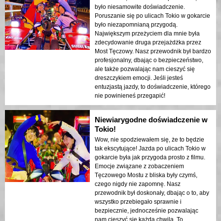
było niesamowite doświadczenie.
Poruszanie się po ulicach Tokio w gokarcie
było niezapomnianą przygodą.
Największym przeżyciem dla mnie była
zdecydowanie druga przejażdżka przez
Most Tęczowy. Nasz przewodnik był bardzo
profesjonalny, dbając o bezpieczeństwo,
ale także pozwalając nam cieszyć się
dreszczykiem emocji. Jeśli jesteś
entuzjastą jazdy, to doświadczenie, którego
nie powinieneś przegapić!
Niewiarygodne doświadczenie w
Tokio!
Wow, nie spodziewałem się, że to będzie
tak ekscytujące! Jazda po ulicach Tokio w
gokarcie była jak przygoda prosto z filmu.
Emocje związane z zobaczeniem
Tęczowego Mostu z bliska były czymś,
czego nigdy nie zapomnę. Nasz
przewodnik był doskonały, dbając o to, aby
wszystko przebiegało sprawnie i
bezpiecznie, jednocześnie pozwalając
nam cieszyć się każdą chwilą. To