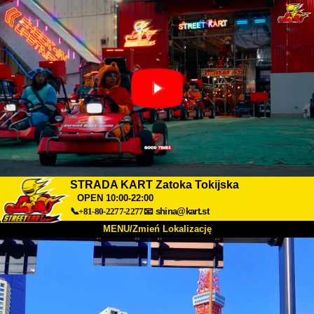
STRADA KART Zatoka Tokijska
OPEN 10:00-22:00
📞+81-80-2277-2277
📧
shina@kart.st
MENU/Zmień Lokalizację
TOP
O nas
Specyfikacja
Cena
Dojazd
Opinie
FAQ