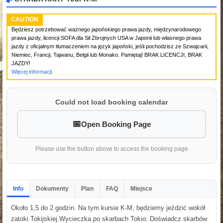
CAUTION
Będziesz potrzebować ważnego japońskiego prawa jazdy, międzynarodowego
prawa jazdy, licencji SOFA dla Sił Zbrojnych USA w Japonii lub własnego prawa
jazdy z oficjalnym tłumaczeniem na język japoński, jeśli pochodzisz ze Szwajcarii,
Niemiec, Francji, Tajwanu, Belgii lub Monako. Pamiętaj! BRAK LICENCJI, BRAK
JAZDY!
Więcej informacji.
Could not load booking calendar
Open Booking Page
Please use the button above to access the booking page
Info
Dokumenty
Plan
FAQ
Miejsce
Około 1,5 do 2 godzin. Na tym kursie K-M, będziemy jeździć wokół
zatoki Tokijskiej.Wycieczka po skarbach Tokio: Doświadcz skarbów