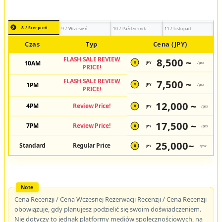
8 / Sierpień
9 / Wrzesień
10 / Październik
11 / Listopad
Czas
Typ
Cena (JPY)
FLASH SALE REVIEW
8,500 ~
10AM
JPY
/pax
¥
PRICE!
FLASH SALE REVIEW
7,500 ~
1PM
JPY
/pax
¥
PRICE!
12,000 ~
4PM
Review Price!
JPY
/pax
¥
17,500 ~
7PM
Review Price!
JPY
/pax
¥
25,000~
Standard
Regular Price
JPY
/pax
¥
Cena Recenzji / Cena Wczesnej Rezerwacji Recenzji / Cena Recenzji
obowiązuje, gdy planujesz podzielić się swoim doświadczeniem.
Nie dotyczy to jednak platformy mediów społecznościowych, na