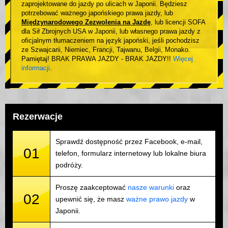
zaprojektowane do jazdy po ulicach w Japonii. Będziesz
potrzebować ważnego japońskiego prawa jazdy, lub
Międzynarodowego Zezwolenia na Jazdę
, lub licencji SOFA
dla Sił Zbrojnych USA w Japonii, lub własnego prawa jazdy z
oficjalnym tłumaczeniem na język japoński, jeśli pochodzisz
ze Szwajcarii, Niemiec, Francji, Tajwanu, Belgii, Monako.
Pamiętaj! BRAK PRAWA JAZDY - BRAK JAZDY!!
Więcej
informacji
.
Rezerwacje
Sprawdź dostępność przez Facebook, e-mail,
01
telefon, formularz internetowy lub lokalne biura
podróży.
Proszę zaakceptować
nasze warunki
oraz
02
upewnić się, że masz
ważne prawo jazdy
w
Japonii.