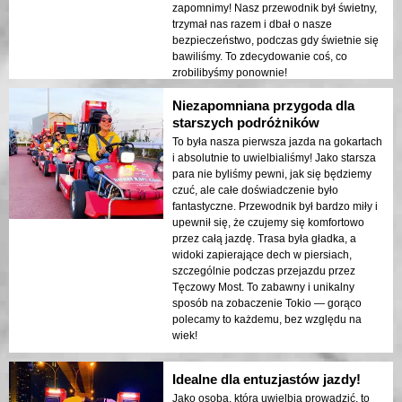
zapomnimy! Nasz przewodnik był świetny,
trzymał nas razem i dbał o nasze
bezpieczeństwo, podczas gdy świetnie się
bawiliśmy. To zdecydowanie coś, co
zrobilibyśmy ponownie!
Niezapomniana przygoda dla
starszych podróżników
To była nasza pierwsza jazda na gokartach
i absolutnie to uwielbialiśmy! Jako starsza
para nie byliśmy pewni, jak się będziemy
czuć, ale całe doświadczenie było
fantastyczne. Przewodnik był bardzo miły i
upewnił się, że czujemy się komfortowo
przez całą jazdę. Trasa była gładka, a
widoki zapierające dech w piersiach,
szczególnie podczas przejazdu przez
Tęczowy Most. To zabawny i unikalny
sposób na zobaczenie Tokio — gorąco
polecamy to każdemu, bez względu na
wiek!
Idealne dla entuzjastów jazdy!
Jako osoba, która uwielbia prowadzić, to