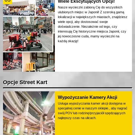
Wiele Ekscytujących Opcji!
Nasze wycieczki zabiorą Cię do wszystkich
ulubionych miejsc w Japonii! Z szeroką gamą
lokalizacji w największych miastach, znajdziesz
wiele opcji, aby dostosować swoje
doświadczenie. Niezależnie od tego, czy
interesują Cię historyczne miejsca Japonii, czy
jej nowoczesne cuda, mamy wycieczki na
każdą okazję!
Opcje Street Kart
Wypożyczanie Kamery Akcji
Usługa wypożyczania kamer akcji dostępna w
specjalnej cenie w naszym sklepie., aby nagrać
swój POV lub rodzinę/przyjaciół spędzających
najlepszy czas na ulicach.