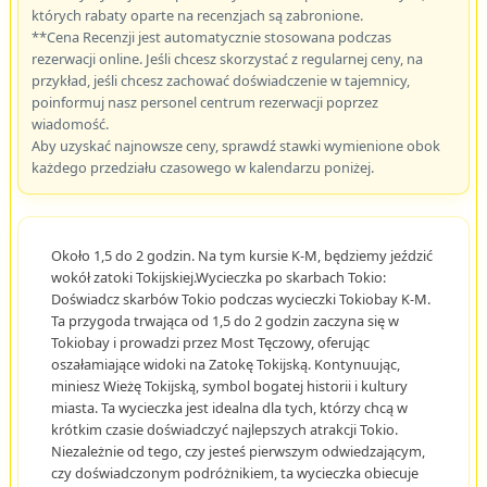
których rabaty oparte na recenzjach są zabronione.
**Cena Recenzji jest automatycznie stosowana podczas
rezerwacji online. Jeśli chcesz skorzystać z regularnej ceny, na
przykład, jeśli chcesz zachować doświadczenie w tajemnicy,
poinformuj nasz personel centrum rezerwacji poprzez
wiadomość.
Aby uzyskać najnowsze ceny, sprawdź stawki wymienione obok
każdego przedziału czasowego w kalendarzu poniżej.
Około 1,5 do 2 godzin. Na tym kursie K-M, będziemy jeździć
wokół zatoki Tokijskiej.Wycieczka po skarbach Tokio:
Doświadcz skarbów Tokio podczas wycieczki Tokiobay K-M.
Ta przygoda trwająca od 1,5 do 2 godzin zaczyna się w
Tokiobay i prowadzi przez Most Tęczowy, oferując
oszałamiające widoki na Zatokę Tokijską. Kontynuując,
miniesz Wieżę Tokijską, symbol bogatej historii i kultury
miasta. Ta wycieczka jest idealna dla tych, którzy chcą w
krótkim czasie doświadczyć najlepszych atrakcji Tokio.
Niezależnie od tego, czy jesteś pierwszym odwiedzającym,
czy doświadczonym podróżnikiem, ta wycieczka obiecuje