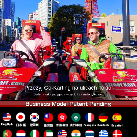
Firma
Rezerwacja
Zmień Lokalizację
Tokyo Shinagawa
Tokyo Akihabara#1
Tokyo Akihabara#2
Tokyo Shibuya
Tokyo Shibuya Annex
Tokyo Bay
Tokyo Asakusa
Osaka
Okinawa
Przeżyj Go-Karting na ulicach Tokio!
Jedyna taka przygoda w życiu i za mało tylko raz!