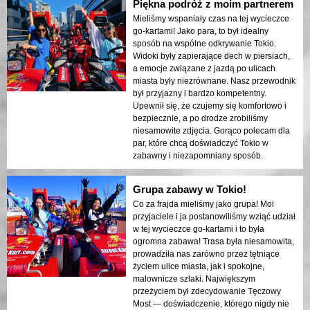
Piękna podróż z moim partnerem
Mieliśmy wspaniały czas na tej wycieczce
go-kartami! Jako para, to był idealny
sposób na wspólne odkrywanie Tokio.
Widoki były zapierające dech w piersiach,
a emocje związane z jazdą po ulicach
miasta były niezrównane. Nasz przewodnik
był przyjazny i bardzo kompetentny.
Upewnił się, że czujemy się komfortowo i
bezpiecznie, a po drodze zrobiliśmy
niesamowite zdjęcia. Gorąco polecam dla
par, które chcą doświadczyć Tokio w
zabawny i niezapomniany sposób.
Grupa zabawy w Tokio!
Co za frajda mieliśmy jako grupa! Moi
przyjaciele i ja postanowiliśmy wziąć udział
w tej wycieczce go-kartami i to była
ogromna zabawa! Trasa była niesamowita,
prowadziła nas zarówno przez tętniące
życiem ulice miasta, jak i spokojne,
malownicze szlaki. Największym
przeżyciem był zdecydowanie Tęczowy
Most — doświadczenie, którego nigdy nie