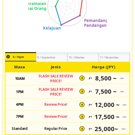
8 / Ogos
9 / September
10 / Oktober
11 / November
Masa
Jenis
Harga (JPY)
FLASH SALE REVIEW
8,500 ~
10AM
JPY
/pax
¥
PRICE!
FLASH SALE REVIEW
7,500 ~
1PM
JPY
/pax
¥
PRICE!
12,000 ~
4PM
Review Price!
JPY
/pax
¥
17,500 ~
7PM
Review Price!
JPY
/pax
¥
25,000~
Standard
Regular Price
JPY
/pax
¥