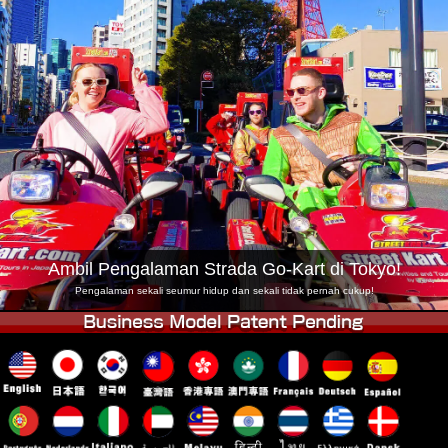
Syarikat
Tempahan
Tukar Kedai
Tokyo Shinagawa
Tokyo Akihabara#1
Tokyo Akihabara#2
Tokyo Shibuya
Tokyo Shibuya Annex
Tokyo Bay
Tokyo Asakusa
Osaka
Okinawa
Ambil Pengalaman Strada Go-Kart di Tokyo!
Pengalaman sekali seumur hidup dan sekali tidak pernah cukup!