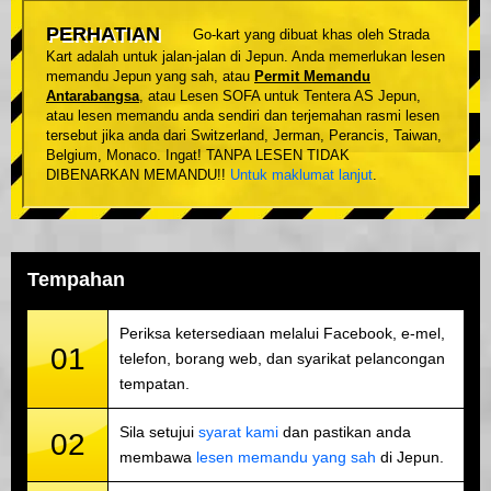
PERHATIAN
Go-kart yang dibuat khas oleh Strada
Kart adalah untuk jalan-jalan di Jepun. Anda memerlukan lesen
memandu Jepun yang sah, atau
Permit Memandu
Antarabangsa
, atau Lesen SOFA untuk Tentera AS Jepun,
atau lesen memandu anda sendiri dan terjemahan rasmi lesen
tersebut jika anda dari Switzerland, Jerman, Perancis, Taiwan,
Belgium, Monaco. Ingat! TANPA LESEN TIDAK
DIBENARKAN MEMANDU!!
Untuk maklumat lanjut
.
Tempahan
Periksa ketersediaan melalui Facebook, e-mel,
01
telefon, borang web, dan syarikat pelancongan
tempatan.
Sila setujui
syarat kami
dan pastikan anda
02
membawa
lesen memandu yang sah
di Jepun.