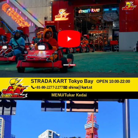
STRADA KART Tokyo Bay
OPEN 10:00-22:00
📞+81-80-2277-2277
📧
shina@kart.st
MENU/Tukar Kedai
UTAMA
Tentang
Spesifikasi
Harga
Akses
Suara
Soalan Lazim