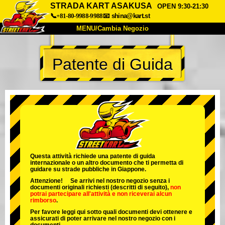
STRADA KART ASAKUSA
OPEN 9:30-21:30
📞+81-80-9988-9988
📧
shina@kart.st
MENU/Cambia Negozio
INIZIO
Patente di Guida
Chi Siamo
Specifiche
Prezzo
Accesso
Recensioni
FAQ
Azienda
Prenotazioni
Cambia Negozio
Tokyo Shinagawa
Tokyo Akihabara#1
Tokyo Akihabara#2
Tokyo Shibuya
Questa attività richiede una patente di guida
internazionale o un altro documento che ti permetta di
Tokyo Shibuya Annex
Tokyo Bay
guidare su strade pubbliche in Giappone.
Attenzione! Se arrivi nel nostro negozio senza i
Tokyo Asakusa
Osaka
documenti originali richiesti (descritti di seguito),
non
potrai partecipare all'attività
e
non riceverai alcun
rimborso
.
Okinawa
Per favore leggi qui sotto quali documenti devi ottenere e
assicurati di poter arrivare nel nostro negozio con i