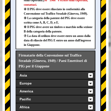
sulla copertina.)
Se "1968" è scritto sulla copertina,
contattaci.
④ Il PIG deve essere rilasciato in conformità alla
Convenzione sul Traffico Stradale (Ginevra, 1949).
⑤ La categoria della patente del PIG deve essere
scritta come A, B, C, D, o E.
⑥ Il PIG deve avere un timbro o marchio nella sezione
B della categoria della patente.
⑦ La data di utilizzo deve essere entro un anno dalla
data di rilascio del PIG E entro un anno dall'ingresso
in Giappone.
Firmatario della Convenzione sul Traffico
Stradale (Ginevra, 1949) / Paesi Emettitori di
PIG per il Giappone
Asia
Europe
America
Pacific
Africa