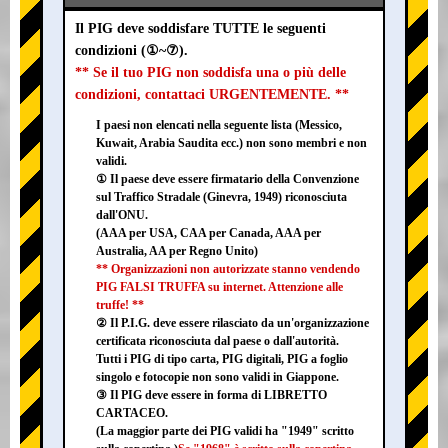
Il PIG deve soddisfare TUTTE le seguenti
condizioni (①~⑦).
** Se il tuo PIG non soddisfa una o più delle
condizioni, contattaci URGENTEMENTE. **
I paesi non elencati nella seguente lista (Messico,
Kuwait, Arabia Saudita ecc.) non sono membri e non
validi.
① Il paese deve essere firmatario della Convenzione
sul Traffico Stradale (Ginevra, 1949) riconosciuta
dall'ONU.
(AAA per USA, CAA per Canada, AAA per
Australia, AA per Regno Unito)
** Organizzazioni non autorizzate stanno vendendo
PIG FALSI TRUFFA su internet. Attenzione alle
truffe! **
② Il P.I.G. deve essere rilasciato da un'organizzazione
certificata riconosciuta dal paese o dall'autorità.
Tutti i PIG di tipo carta, PIG digitali, PIG a foglio
singolo e fotocopie non sono validi in Giappone.
③ Il PIG deve essere in forma di LIBRETTO
CARTACEO.
(La maggior parte dei PIG validi ha "1949" scritto