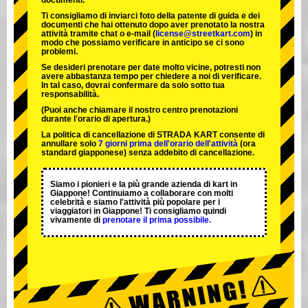
documenti.
Ti consigliamo di inviarci foto della patente di guida e dei
documenti che hai ottenuto dopo aver prenotato la nostra
attività tramite chat o e-mail (
license@streetkart.com
) in
modo che possiamo verificare in anticipo se ci sono
problemi.
Se desideri prenotare per date molto vicine, potresti non
avere abbastanza tempo per chiedere a noi di verificare.
In tal caso, dovrai confermare da solo sotto tua
responsabilità.
(Puoi anche chiamare il nostro centro prenotazioni
durante l'orario di apertura.)
La politica di cancellazione di STRADA KART consente di
annullare solo
7 giorni prima dell'orario dell'attività
(ora
standard giapponese) senza addebito di cancellazione.
Siamo i
pionieri
e la
più grande azienda di kart
in
Giappone! Continuiamo a collaborare con
molti
celebrità
e siamo l'
attività più popolare
per i
viaggiatori in Giappone! Ti consigliamo quindi
vivamente di
prenotare il prima possibile.