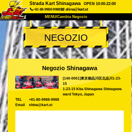
Strada Kart Shinagawa
OPEN 10:00-22:00
📞+81-80-9988-9988
📧
shina@kart.st
MENU/Cambia Negozio
INIZIO
NEGOZIO
Chi Siamo
Specifiche
Prezzo
Accesso
Recensioni
FAQ
Azienda
Prenotazioni
Negozio Shinagawa
Cambia Negozio
[140-0001]東京都品川区北品川1-23-
Tokyo Shinagawa
Tokyo Akihabara#1
15
Tokyo Akihabara#2
Tokyo Shibuya
1-23-15 Kita-Shinagawa Shinagawa
ward Tokyo, Japan
Tokyo Shibuya Annex
Tokyo Bay
TEL
+81-80-9988-9988
Email
shina@kart.st
Tokyo Asakusa
Osaka
Okinawa