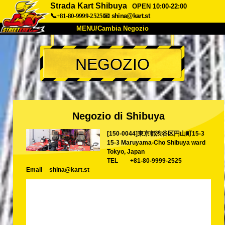
Strada Kart Shibuya
OPEN 10:00-22:00
📞+81-80-9999-2525
📧
shina@kart.st
MENU/Cambia Negozio
INIZIO
NEGOZIO
Chi Siamo
Specifiche
Prezzo
Accesso
Recensioni
FAQ
Azienda
Prenotazioni
Negozio di Shibuya
Cambia Negozio
[150-0044]東京都渋谷区円山町15-3
Tokyo Shinagawa
Tokyo Akihabara#1
15-3 Maruyama-Cho Shibuya ward
Tokyo Akihabara#2
Tokyo Shibuya
Tokyo, Japan
TEL
+81-80-9999-2525
Tokyo Shibuya Annex
Tokyo Bay
Email
shina@kart.st
Tokyo Asakusa
Osaka
Okinawa