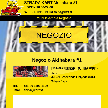
STRADA KART Akihabara #1
OPEN 10:00-22:00
📞+81-80-1199-1199
📧
shina@kart.st
MENU/Cambia Negozio
INIZIO
NEGOZIO
Chi Siamo
Specifiche
Prezzo
Accesso
Recensioni
FAQ
Azienda
Prenotazioni
Cambia Negozio
Negozio Akihabara #1
Tokyo Shinagawa
Tokyo Akihabara#1
[101-0021]東京都千代田区外神田4-
Tokyo Akihabara#2
Tokyo Shibuya
12-9
4-12-9 Sotokanda Chiyoda ward
Tokyo Shibuya Annex
Tokyo Bay
Tokyo, Japan
TEL
+81-80-1199-1199
Tokyo Asakusa
Osaka
Email
shina@kart.st
Okinawa