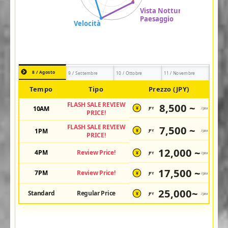
8 / Agosto
9 / Settembre
10 / Ottobre
11 / Novembre
Tempo
Tipo
Prezzo (JPY)
FLASH SALE REVIEW
8,500 ~
10AM
JPY
/pax
¥
PRICE!
FLASH SALE REVIEW
7,500 ~
1PM
JPY
/pax
¥
PRICE!
12,000 ~
4PM
Review Price!
JPY
/pax
¥
17,500 ~
7PM
Review Price!
JPY
/pax
¥
25,000~
Standard
Regular Price
JPY
/pax
¥