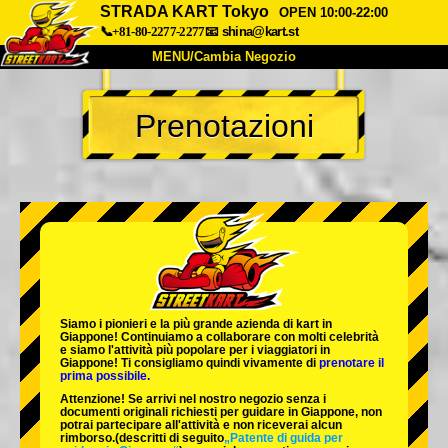
STRADA KART Tokyo
OPEN 10:00-22:00
📞+81-80-2277-2277
📧
shina@kart.st
MENU/Cambia Negozio
INIZIO
Prenotazioni
Chi Siamo
Specifiche
Prezzo
Accesso
Recensioni
FAQ
Azienda
Prenotazioni
Cambia Negozio
Tokyo Shinagawa
Tokyo Akihabara#1
Tokyo Akihabara#2
Tokyo Shibuya
Siamo i
pionieri
e la
più grande azienda di kart
in
Tokyo Shibuya Annex
Tokyo Bay
Giappone! Continuiamo a collaborare con
molti celebrità
e siamo l'
attività più popolare
per i viaggiatori in
Giappone! Ti consigliamo quindi vivamente di
prenotare il
Tokyo Asakusa
Osaka
prima possibile.
Attenzione! Se arrivi nel nostro negozio senza i
Okinawa
documenti originali richiesti per guidare in Giappone, non
potrai partecipare all'attività e non riceverai alcun
rimborso.
(descritti di seguito
„Patente di guida per