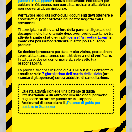
guidare in Giappone“
) senza i documenti necessari per
guidare in Giappone, non potrai partecipare all'attività e
non riceverai alcun rimborso.
Per favore leggi qui sotto quali documenti devi ottenere e
assicurati di poter arrivare nel nostro negozio con i
documenti.
Ti consigliamo di inviarci foto della patente di guida e dei
documenti che hai ottenuto dopo aver prenotato la nostra
attività tramite chat o e-mail (
license@streetkart.com
) in
modo che possiamo verificare in anticipo se ci sono
problemi.
Se desideri prenotare per date molto vicine, potresti non
avere abbastanza tempo per chiedere a noi di verificare.
In tal caso, dovrai confermare da solo sotto tua
responsabilità.
La politica di cancellazione di STRADA KART consente di
annullare solo
7 giorni prima dell'orario dell'attività
(ora
standard giapponese) senza addebito di cancellazione.
Questa attività richiede una patente di guida
internazionale o un altro documento che ti permetta
di guidare su strade pubbliche in Giappone.
Assicurati di controllare il
„Patente di guida per
guidare in Giappone“