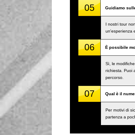
05
Guidiamo sull
I nostri tour n
un'esperienza e
06
È possibile mo
Sì, le modifich
richiesta. Puoi
percorso.
07
Qual è il num
Per motivi di 
partenza a poch