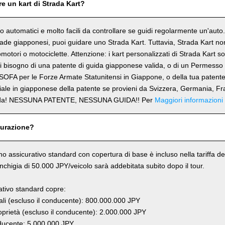
e un kart di Strada Kart?
ono automatici e molto facili da controllare se guidi regolarmente un'aut
trade giapponesi, puoi guidare uno Strada Kart. Tuttavia, Strada Kart n
omotori o motociclette. Attenzione: i kart personalizzati di Strada Kart 
 bisogno di una patente di guida giapponese valida, o di un Permesso 
SOFA per le Forze Armate Statunitensi in Giappone, o della tua patent
ciale in giapponese della patente se provieni da Svizzera, Germania, Fr
rda! NESSUNA PATENTE, NESSUNA GUIDA!! Per
Maggiori informazioni
curazione?
ano assicurativo standard con copertura di base è incluso nella tariffa del
anchigia di 50.000 JPY/veicolo sarà addebitata subito dopo il tour.
rativo standard copre:
li (escluso il conducente): 800.000.000 JPY
prietà (escluso il conducente): 2.000.000 JPY
ucente: 5.000.000 JPY