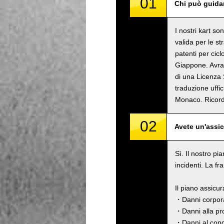
01
Chi può guidar
I nostri kart s
valida per le s
patenti per cicl
Giappone. Avrai
di una Licenza 
traduzione uffi
Monaco. Rico
02
Avete un'assi
Sì. Il nostro pi
incidenti. La fr
Il piano assicu
・Danni corpora
・Danni alla pro
・Danni al cond