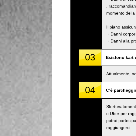
, raccomandiamo
momento della p
Il piano assicu
・Danni corpora
・Danni alla pro
03
Esistono kart
Attualmente, no
04
C’è parcheggi
Sfortunatamente
o Uber per raggi
potrai partecipa
raggiungerci.