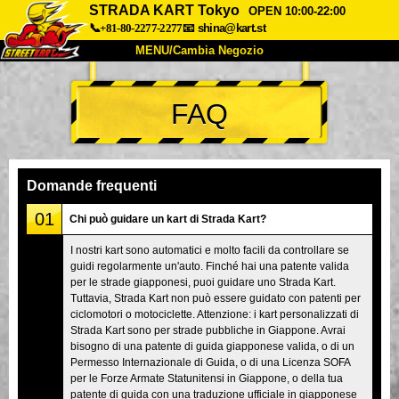
STRADA KART Tokyo
OPEN 10:00-22:00
📞+81-80-2277-2277
📧
shina@kart.st
MENU/Cambia Negozio
INIZIO
FAQ
Chi Siamo
Specifiche
Prezzo
Accesso
Recensioni
FAQ
Azienda
Prenotazioni
Domande frequenti
Cambia Negozio
01
Chi può guidare un kart di Strada Kart?
Tokyo Shinagawa
Tokyo Akihabara#1
I nostri kart sono automatici e molto facili da controllare se
guidi regolarmente un'auto. Finché hai una patente valida
Tokyo Akihabara#2
Tokyo Shibuya
per le strade giapponesi, puoi guidare uno Strada Kart.
Tokyo Shibuya Annex
Tokyo Bay
Tuttavia, Strada Kart non può essere guidato con patenti per
ciclomotori o motociclette. Attenzione: i kart personalizzati di
Tokyo Asakusa
Osaka
Strada Kart sono per strade pubbliche in Giappone. Avrai
bisogno di una patente di guida giapponese valida, o di un
Okinawa
Permesso Internazionale di Guida, o di una Licenza SOFA
per le Forze Armate Statunitensi in Giappone, o della tua
patente di guida con una traduzione ufficiale in giapponese