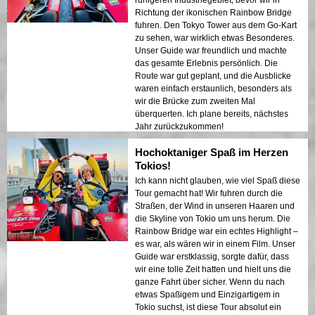
Richtung der ikonischen Rainbow Bridge
fuhren. Den Tokyo Tower aus dem Go-Kart
zu sehen, war wirklich etwas Besonderes.
Unser Guide war freundlich und machte
das gesamte Erlebnis persönlich. Die
Route war gut geplant, und die Ausblicke
waren einfach erstaunlich, besonders als
wir die Brücke zum zweiten Mal
überquerten. Ich plane bereits, nächstes
Jahr zurückzukommen!
Hochoktaniger Spaß im Herzen
Tokios!
Ich kann nicht glauben, wie viel Spaß diese
Tour gemacht hat! Wir fuhren durch die
Straßen, der Wind in unseren Haaren und
die Skyline von Tokio um uns herum. Die
Rainbow Bridge war ein echtes Highlight –
es war, als wären wir in einem Film. Unser
Guide war erstklassig, sorgte dafür, dass
wir eine tolle Zeit hatten und hielt uns die
ganze Fahrt über sicher. Wenn du nach
etwas Spaßigem und Einzigartigem in
Tokio suchst, ist diese Tour absolut ein