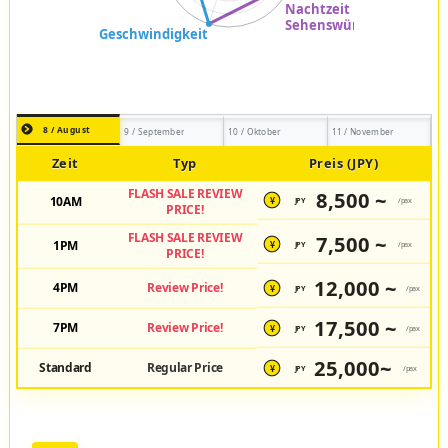
8 / August
9 / September
10 / Oktober
11 / November
Zeit
Typ
Preis (JPY)
FLASH SALE REVIEW
8,500 ~
10AM
JPY
/pax
¥
PRICE!
FLASH SALE REVIEW
7,500 ~
1PM
JPY
/pax
¥
PRICE!
12,000 ~
4PM
Review Price!
JPY
/pax
¥
17,500 ~
7PM
Review Price!
JPY
/pax
¥
25,000~
Standard
Regular Price
JPY
/pax
¥