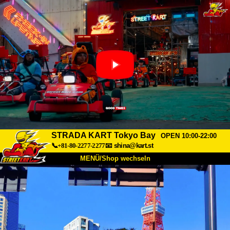
STRADA KART Tokyo Bay
OPEN 10:00-22:00
📞+81-80-2277-2277
📧
shina@kart.st
MENÜ/Shop wechseln
START
Über uns
Spezifikationen
Preise
Anfahrt
Bewertungen
FAQ