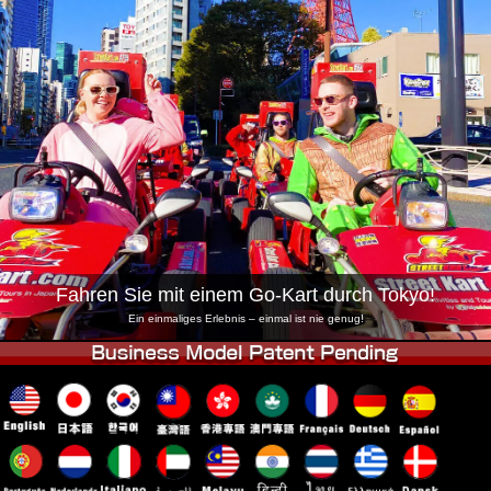
Unternehmen
Buchung
Shop wechseln
Tokio Shinagawa
Tokio Akihabara#1
Tokio Akihabara#2
Tokio Shibuya
Tokio Shibuya Annex
Tokio Bucht
Tokio Asakusa
Osaka
Okinawa
Fahren Sie mit einem Go-Kart durch Tokyo!
Ein einmaliges Erlebnis – einmal ist nie genug!