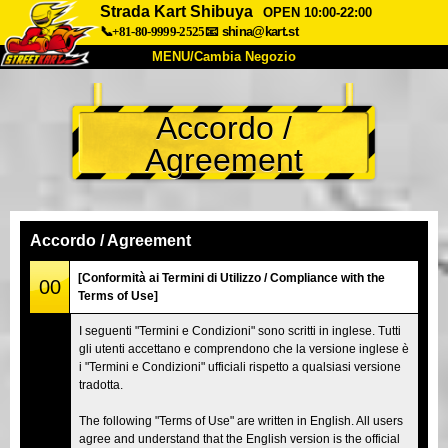
Strada Kart Shibuya
OPEN 10:00-22:00
📞+81-80-9999-2525
📧
shina@kart.st
MENU/Cambia Negozio
INIZIO
Accordo /
Chi Siamo
Specifiche
Prezzo
Agreement
Accesso
Recensioni
FAQ
Azienda
Prenotazioni
Cambia Negozio
Accordo / Agreement
Tokyo Shinagawa
Tokyo Akihabara#1
[Conformità ai Termini di Utilizzo / Compliance with the
00
Terms of Use]
Tokyo Akihabara#2
Tokyo Shibuya
I seguenti "Termini e Condizioni" sono scritti in inglese. Tutti
Tokyo Shibuya Annex
Tokyo Bay
gli utenti accettano e comprendono che la versione inglese è
i "Termini e Condizioni" ufficiali rispetto a qualsiasi versione
Tokyo Asakusa
Osaka
tradotta.
Okinawa
The following "Terms of Use" are written in English. All users
agree and understand that the English version is the official