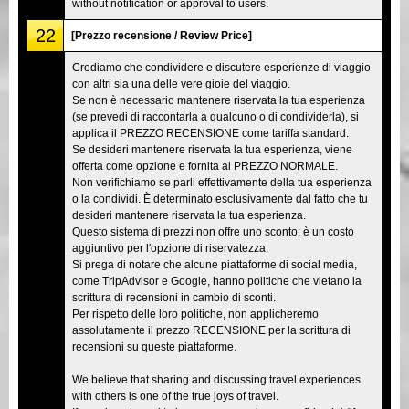
without notification or approval to users.
22
[Prezzo recensione / Review Price]
Crediamo che condividere e discutere esperienze di viaggio
con altri sia una delle vere gioie del viaggio.
Se non è necessario mantenere riservata la tua esperienza
(se prevedi di raccontarla a qualcuno o di condividerla), si
applica il PREZZO RECENSIONE come tariffa standard.
Se desideri mantenere riservata la tua esperienza, viene
offerta come opzione e fornita al PREZZO NORMALE.
Non verifichiamo se parli effettivamente della tua esperienza
o la condividi. È determinato esclusivamente dal fatto che tu
desideri mantenere riservata la tua esperienza.
Questo sistema di prezzi non offre uno sconto; è un costo
aggiuntivo per l'opzione di riservatezza.
Si prega di notare che alcune piattaforme di social media,
come TripAdvisor e Google, hanno politiche che vietano la
scrittura di recensioni in cambio di sconti.
Per rispetto delle loro politiche, non applicheremo
assolutamente il prezzo RECENSIONE per la scrittura di
recensioni su queste piattaforme.
We believe that sharing and discussing travel experiences
with others is one of the true joys of travel.