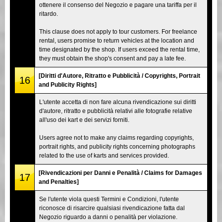
ottenere il consenso del Negozio e pagare una tariffa per il
ritardo.
This clause does not apply to tour customers. For freelance
rental, users promise to return vehicles at the location and
time designated by the shop. If users exceed the rental time,
they must obtain the shop's consent and pay a late fee.
[Diritti d'Autore, Ritratto e Pubblicità / Copyrights, Portrait
16
and Publicity Rights]
L'utente accetta di non fare alcuna rivendicazione sui diritti
d'autore, ritratto e pubblicità relativi alle fotografie relative
all'uso dei kart e dei servizi forniti.
Users agree not to make any claims regarding copyrights,
portrait rights, and publicity rights concerning photographs
related to the use of karts and services provided.
[Rivendicazioni per Danni e Penalità / Claims for Damages
17
and Penalties]
Se l'utente viola questi Termini e Condizioni, l'utente
riconosce di risarcire qualsiasi rivendicazione fatta dal
Negozio riguardo a danni o penalità per violazione.