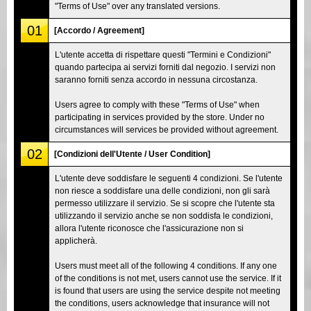
"Terms of Use" over any translated versions.
01
[Accordo / Agreement]
L'utente accetta di rispettare questi "Termini e Condizioni"
quando partecipa ai servizi forniti dal negozio. I servizi non
saranno forniti senza accordo in nessuna circostanza.
Users agree to comply with these "Terms of Use" when
participating in services provided by the store. Under no
circumstances will services be provided without agreement.
02
[Condizioni dell'Utente / User Condition]
L'utente deve soddisfare le seguenti 4 condizioni. Se l'utente
non riesce a soddisfare una delle condizioni, non gli sarà
permesso utilizzare il servizio. Se si scopre che l'utente sta
utilizzando il servizio anche se non soddisfa le condizioni,
allora l'utente riconosce che l'assicurazione non si
applicherà.
Users must meet all of the following 4 conditions. If any one
of the conditions is not met, users cannot use the service. If it
is found that users are using the service despite not meeting
the conditions, users acknowledge that insurance will not