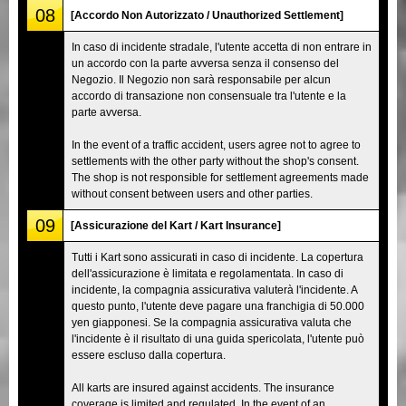
08
[Accordo Non Autorizzato / Unauthorized Settlement]
In caso di incidente stradale, l'utente accetta di non entrare in
un accordo con la parte avversa senza il consenso del
Negozio. Il Negozio non sarà responsabile per alcun
accordo di transazione non consensuale tra l'utente e la
parte avversa.
In the event of a traffic accident, users agree not to agree to
settlements with the other party without the shop's consent.
The shop is not responsible for settlement agreements made
without consent between users and other parties.
09
[Assicurazione del Kart / Kart Insurance]
Tutti i Kart sono assicurati in caso di incidente. La copertura
dell'assicurazione è limitata e regolamentata. In caso di
incidente, la compagnia assicurativa valuterà l'incidente. A
questo punto, l'utente deve pagare una franchigia di 50.000
yen giapponesi. Se la compagnia assicurativa valuta che
l'incidente è il risultato di una guida spericolata, l'utente può
essere escluso dalla copertura.
All karts are insured against accidents. The insurance
coverage is limited and regulated. In the event of an