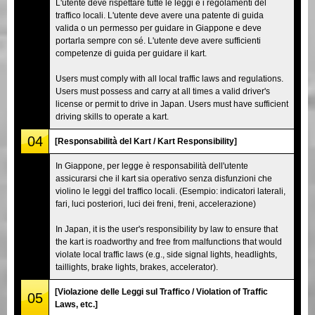
L'utente deve rispettare tutte le leggi e i regolamenti del
traffico locali. L'utente deve avere una patente di guida
valida o un permesso per guidare in Giappone e deve
portarla sempre con sé. L'utente deve avere sufficienti
competenze di guida per guidare il kart.
Users must comply with all local traffic laws and regulations.
Users must possess and carry at all times a valid driver's
license or permit to drive in Japan. Users must have sufficient
driving skills to operate a kart.
04
[Responsabilità del Kart / Kart Responsibility]
In Giappone, per legge è responsabilità dell'utente
assicurarsi che il kart sia operativo senza disfunzioni che
violino le leggi del traffico locali. (Esempio: indicatori laterali,
fari, luci posteriori, luci dei freni, freni, accelerazione)
In Japan, it is the user's responsibility by law to ensure that
the kart is roadworthy and free from malfunctions that would
violate local traffic laws (e.g., side signal lights, headlights,
taillights, brake lights, brakes, accelerator).
[Violazione delle Leggi sul Traffico / Violation of Traffic
05
Laws, etc.]