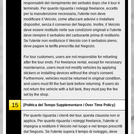
responsabili del riempimento dei serbatoi dopo che il tour è
terminato. Per quanto riguarda i noleggi freelance, eccetto
per la manutenzione necessaria, l'utente non deve
modificare il Veicolo, come attaccare adesivi o installare
dispositivi, senza il consenso del Negozio. Inoltre, il Veicolo
deve essere restituito nelle sue condizioni originali e l'utente
deve riempire il serbatoio del carburante prima di restituirlo.
Se l'utente non restituisce il Veicolo con il serbatoio pieno,
deve pagare la tariffa prescritta dal Negozio.
For tour customers, users are not responsible for refueling
after the tour ends. For freelance rental, except for necessary
maintenance, users must not modify vehicles by applying
stickers or installing devices without the shop's consent.
Furthermore, vehicles must be returned in original condition,
and users must fill the fuel tank before returning. If users do
not return the vehicle with a full tank, they must pay the fee
set by the shop.
15
[Politica del Tempo Supplementare / Over Time Policy]
Per quanto riguarda i clienti del tour, questa clausola non si
applica. Per quanto riguarda i noleggi freelance, l'utente si
impegna a restituire il Veicolo nel luogo e nel tempo prescritti
dal Negozio. Se l'utente supera il tempo di noleggio, deve